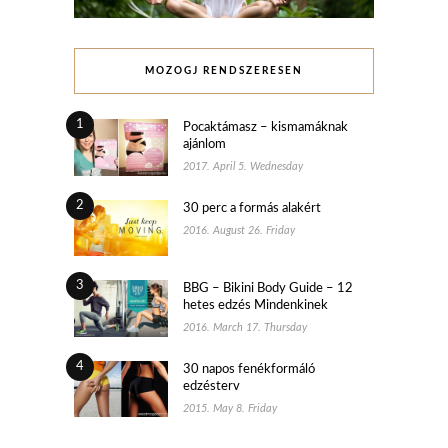
MOZOGJ RENDSZERESEN
1
Pocaktámasz – kismamáknak
ajánlom
2017. April 5. Wednesday
2
30 perc a formás alakért
2016. August 26. Friday
3
BBG – Bikini Body Guide – 12
hetes edzés Mindenkinek
2016. March 17. Thursday
4
30 napos fenékformáló
edzésterv
2015. May 8. Friday