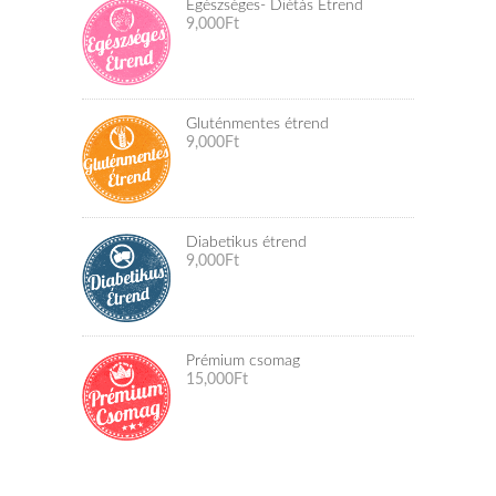
Egészséges- Diétás Étrend
9,000
Ft
Gluténmentes étrend
9,000
Ft
Diabetikus étrend
9,000
Ft
Prémium csomag
15,000
Ft