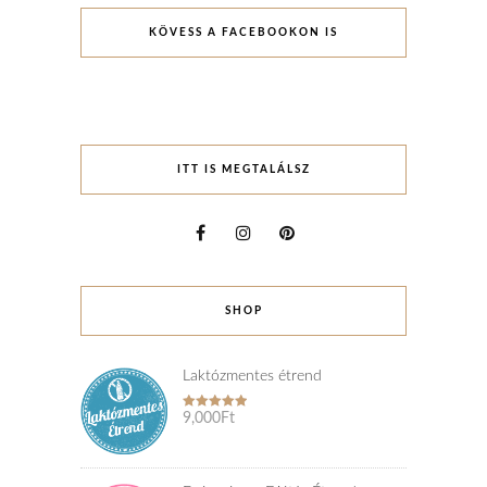
KÖVESS A FACEBOOKON IS
ITT IS MEGTALÁLSZ
SHOP
Laktózmentes étrend
9,000
Ft
Rated
5.00
out of 5