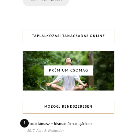
TÁPLÁLKOZÁSI TANÁCSADÁS ONLINE
PRÉMIUM CSOMAG
MOZOGJ RENDSZERESEN
1
Pocaktámasz – kismamáknak ajánlom
2017. April 5. Wednesday