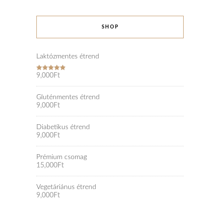
SHOP
Laktózmentes étrend
9,000
Ft
Rated
5.00
out of 5
Gluténmentes étrend
9,000
Ft
Diabetikus étrend
9,000
Ft
Prémium csomag
15,000
Ft
Vegetáriánus étrend
9,000
Ft