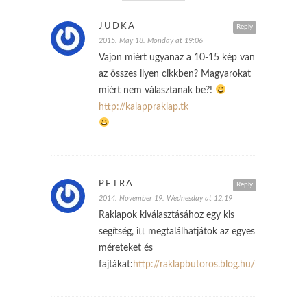
JUDKA
Reply
2015. May 18. Monday at 19:06
Vajon miért ugyanaz a 10-15 kép van
az összes ilyen cikkben? Magyarokat
miért nem választanak be?!
http://kalappraklap.tk
PETRA
Reply
2014. November 19. Wednesday at 12:19
Raklapok kiválasztásához egy kis
segítség, itt megtalálhatjátok az egyes
méreteket és
fajtákat:
http://raklapbutoros.blog.hu/2014/11/18/