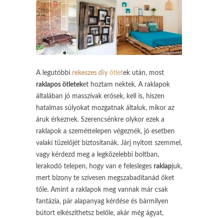
A legutóbbi
rekeszes diy
ötlet
ek után, most
raklapos ötletek
et hoztam nektek. A raklapok
általában jó masszívak erősek, kell is, hiszen
hatalmas súlyokat mozgatnak általuk, mikor az
áruk érkeznek. Szerencsénkre olykor ezek a
raklapok a szeméttelepen végeznék, jó esetben
valaki tüzelőjét biztosítanák. Járj nyitott szemmel,
vagy kérdezd meg a legközelebbi boltban,
lerakodó telepen, hogy van e felesleges
raklap
juk,
mert bizony te szívesen megszabadítanád őket
tőle. Amint a raklapok meg vannak már csak
fantázia, pár alapanyag kérdése és bármilyen
bútort elkészíthetsz belőle, akár még ágyat,