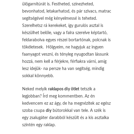
ülőgarnitúrát is. Festheted, színezheted,
bevonhatod, letakarhatod, és pár szivacs, matrac
segítségével még kényelmessé is teheted.
Szerelhetsz rá kerekeket, így gurulós asztal is
készülhet belőle, vagy a falra szerelve képtartó,
feldarabolva egyes részei bortartónak, polcnak is
tökéletesek. Hölgyeim, ne hagyjuk az ingyen
faanyagot veszni, és tényleg nyugodtan lássunk
hozzá, nem kell a férjekre, férfiakra várni, amíg
lesz idejük- na persze ha van segítség, mindig
sokkal könnyebb.
Neked melyik
raklapos diy ötlet
tetszik a
legjobban? Írd meg kommentben. Az én
kedvencem ez az ágy, de ha megnézitek az egész
szoba csupa
diy
bútorokkal van tele. A szék is
egy zsalugáter darabból készült és a kis asztalka
szintén egy raklap.