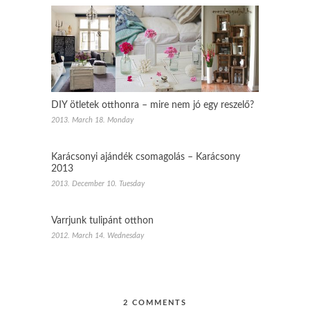
DIY ötletek otthonra – mire nem jó egy reszelő?
2013. March 18. Monday
Karácsonyi ajándék csomagolás – Karácsony
2013
2013. December 10. Tuesday
Varrjunk tulipánt otthon
2012. March 14. Wednesday
2 COMMENTS