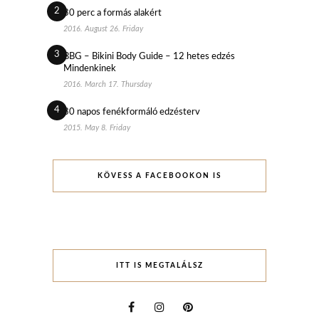
2
30 perc a formás alakért
2016. August 26. Friday
3
BBG – Bikini Body Guide – 12 hetes edzés
Mindenkinek
2016. March 17. Thursday
4
30 napos fenékformáló edzésterv
2015. May 8. Friday
KÖVESS A FACEBOOKON IS
ITT IS MEGTALÁLSZ