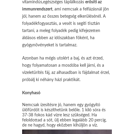
vitamindús,egészséges táplálkozás
erősíti az
immunrendszert
, ami nemcsak a felfázásnál jön
jól, hanem az összes betegség elkerülésénél. A
folyadékfogyasztás, a vesét is segíti tisztán
tartani, a meleg folyadék pedig kifejezetten
áldásos ebben az időszakban főként, ha
gyógynövényeket is tartalmaz.
Azonban ha mégis utolért a baj, és azt érzed,
hogy folyamatosan a mosdóba kell járni, és a
vizeletürítés fáj, az alhasadban is fájdalmat érzel,
próbálj ki néhány házi praktikát.
Konyhasó
Nemcsak ízesítésre jó, hanem egy gyógyító
ülőfürdőt is készíthetünk belőle. 1 kiló sóra és
37-38 fokos kád vízre lesz szükséged. Ha
feloldottad a sót, ülj ebben legalább 20 percig,
de ne hagyd, hogy eközben kihűljön a víz.