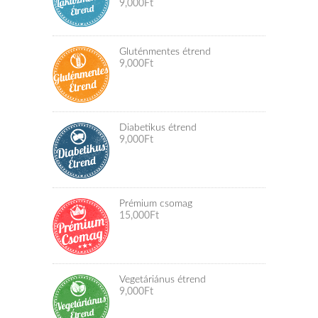
9,000
Ft
Rated
5.00
out of 5
Gluténmentes étrend
9,000
Ft
Diabetikus étrend
9,000
Ft
Prémium csomag
15,000
Ft
Vegetáriánus étrend
9,000
Ft