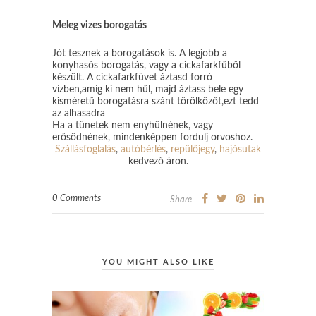
Meleg vizes borogatás
Jót tesznek a borogatások is. A legjobb a
konyhasós borogatás, vagy a cickafarkfűből
készült. A cickafarkfüvet áztasd forró
vízben,amíg ki nem hűl, majd áztass bele egy
kisméretű borogatásra szánt törölközőt,ezt tedd
az alhasadra
Ha a tünetek nem enyhülnének, vagy
erősödnének, mindenképpen fordulj orvoshoz.
Szállásfoglalás
,
autóbérlés
,
repülőjegy
,
hajósutak
kedvező áron.
0 Comments
Share
YOU MIGHT ALSO LIKE