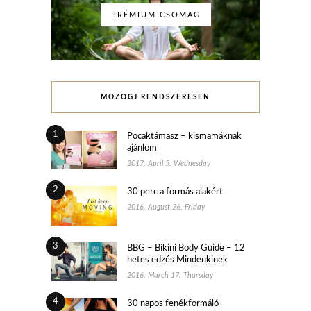
PRÉMIUM CSOMAG
MOZOGJ RENDSZERESEN
1
Pocaktámasz – kismamáknak
ajánlom
2017. April 5. Wednesday
2
30 perc a formás alakért
2016. August 26. Friday
3
BBG – Bikini Body Guide – 12
hetes edzés Mindenkinek
2016. March 17. Thursday
4
30 napos fenékformáló