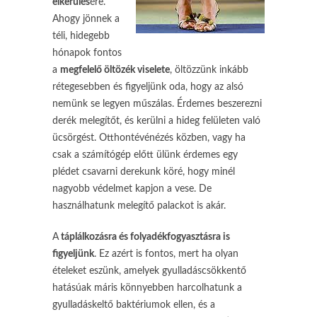
elkerülés
ére.
Ahogy jönnek a
téli, hidegebb
hónapok fontos
a
megfelelő öltözék viselete
, öltözzünk inkább
rétegesebben és figyeljünk oda, hogy az alsó
nemünk se legyen műszálas. Érdemes beszerezni
derék melegítőt, és kerülni a hideg felületen való
ücsörgést. Otthontévénézés közben, vagy ha
csak a számítógép előtt ülünk érdemes egy
plédet csavarni derekunk köré, hogy minél
nagyobb védelmet kapjon a vese. De
használhatunk melegítő palackot is akár.
A
táplálkozásra és folyadékfogyasztásra is
figyeljünk
. Ez azért is fontos, mert ha olyan
ételeket eszünk, amelyek gyulladáscsökkentő
hatásúak máris könnyebben harcolhatunk a
gyulladáskeltő baktériumok ellen, és a