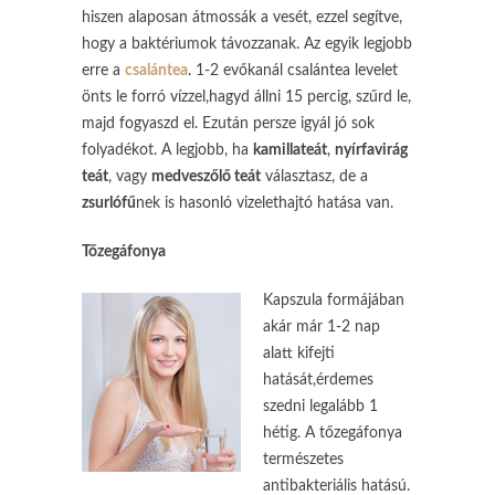
hiszen alaposan átmossák a vesét, ezzel segítve,
hogy a baktériumok távozzanak. Az egyik legjobb
erre a
csalántea
. 1-2 evőkanál csalántea levelet
önts le forró vízzel,hagyd állni 15 percig, szűrd le,
majd fogyaszd el. Ezután persze igyál jó sok
folyadékot. A legjobb, ha
kamillateát
,
nyírfavirág
teát
, vagy
medveszőlő teát
választasz, de a
zsurlófű
nek is hasonló vizelethajtó hatása van.
Tőzegáfonya
Kapszula formájában
akár már 1-2 nap
alatt kifejti
hatását,érdemes
szedni legalább 1
hétig. A tőzegáfonya
természetes
antibakteriális hatású.