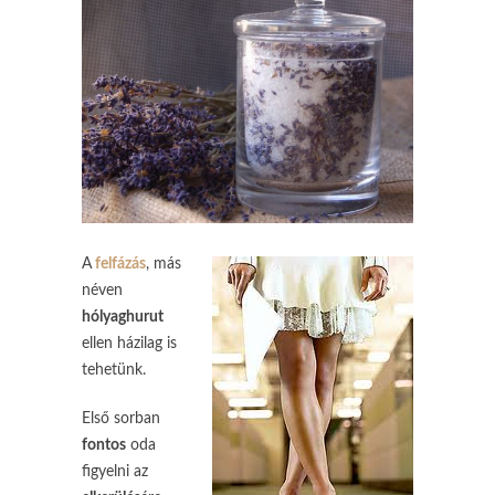
A
felfázás
, más
néven
hólyaghurut
ellen házilag is
tehetünk.
Első sorban
fontos
oda
figyelni az