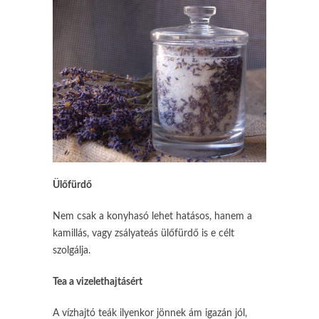
Ülőfürdő
Nem csak a konyhasó lehet hatásos, hanem a
kamillás, vagy zsályateás ülőfürdő is e célt
szolgálja.
Tea a vizelethajtásért
A vízhajtó teák ilyenkor jönnek ám igazán jól,